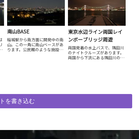
南山BASE
東京水辺ライン両国レイ
ンボーブリッジ周遊
は
稲城駅から南方面に開発中の南
リ
山。この一角に南山ベースがあ
両国発着の水上バスで、隅田川
ら
ります。公民館のような施設で
のナイトクルーズがあります。
庭の一角に展望台があります。
両国から下流にある隅田川の橋
展望台ははしごで昇るため十分
を眺め、レインボーブリッジや
に注意してください。
ららぽーと豊洲のドッグなどを
見ることができます。
トを書き込む