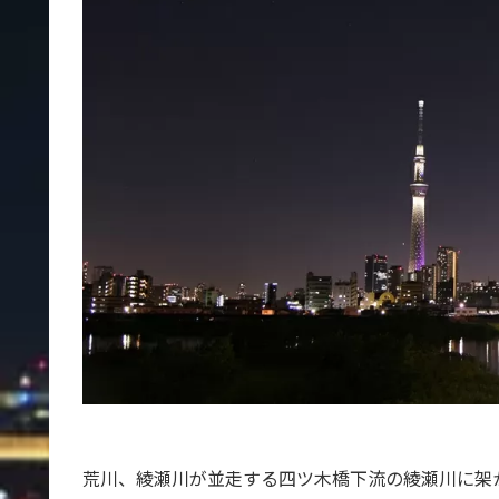
荒川、綾瀬川が並走する四ツ木橋下流の綾瀬川に架