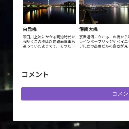
白髭橋
港南大橋
隅田川上流にかかる明治時代か
京浜運河にかかるこの橋から
ら続くこの橋は以前路面電車も
レインボーブリッジやベイエ
通っていたようです。そのた
アに建つ高層ビルの夜景が見
め、堅剛な鉄骨が白くライトア
れます。
ップされる姿はとても美しいで
す。
コメント
コメン