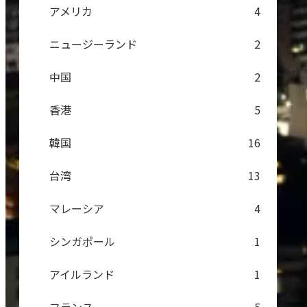
アメリカ
4
ニュージーランド
2
中国
2
香港
5
韓国
16
台湾
13
マレーシア
4
シンガポール
1
アイルランド
1