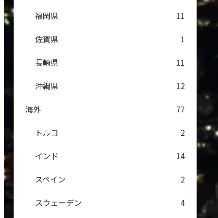
福岡県
11
佐賀県
1
長崎県
11
沖縄県
12
海外
77
トルコ
2
インド
14
スペイン
2
スウェーデン
4