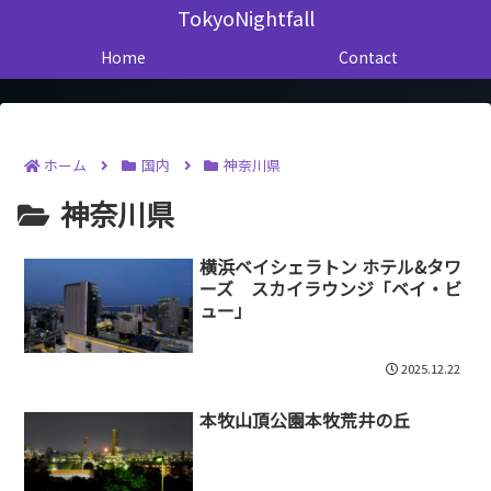
TokyoNightfall
Home
Contact
ホーム
国内
神奈川県
神奈川県
横浜ベイシェラトン ホテル&タワ
ーズ スカイラウンジ「ベイ・ビ
ュー」
2025.12.22
本牧山頂公園本牧荒井の丘