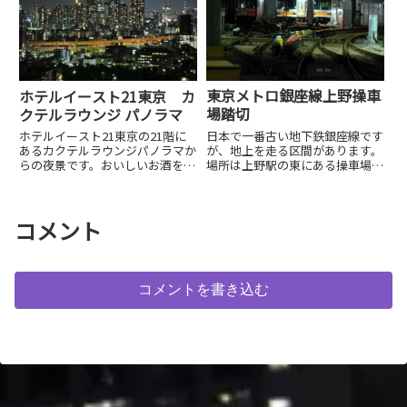
東京メトロ銀座線上野操車
ホテルイースト21東京 カ
場踏切
クテルラウンジ パノラマ
日本で一番古い地下鉄銀座線です
ホテルイースト21東京の21階に
が、地上を走る区間があります。
あるカクテルラウンジパノラマか
場所は上野駅の東にある操車場へ
らの夜景です。おいしいお酒をい
入るちょっとのところです。この
ただきながら東京の夜景を満喫で
地上走行区間に踏切があり疲れを
きます。
癒す車両を見ることができます。
コメント
コメントを書き込む