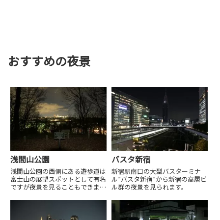
おすすめの夜景
浅間山公園
バスタ新宿
浅間山公園の西側にある遊歩道は
新宿駅南口の大型バスターミナ
富士山の展望スポットとして有名
ル”バスタ新宿”から新宿の高層ビ
ですが夜景を見ることもできま
ル群の夜景を見られます。
す。2，3分暗い遊歩道を歩く必要
があり懐中電灯必須です。新小金
井街道を北に5分ほど歩いたとこ
ろにコインパーキング...