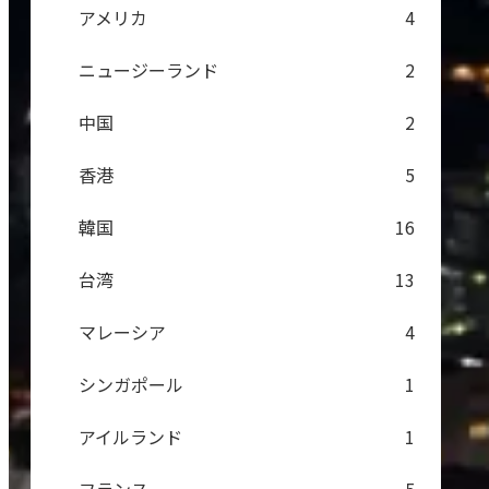
アメリカ
4
ニュージーランド
2
中国
2
香港
5
韓国
16
台湾
13
マレーシア
4
シンガポール
1
アイルランド
1