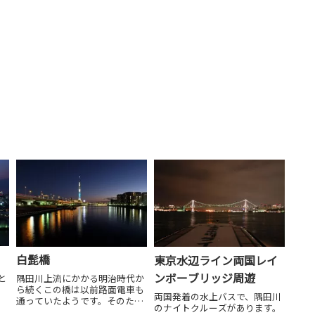
白髭橋
東京水辺ライン両国レイ
ンボーブリッジ周遊
と
隅田川上流にかかる明治時代か
ら続くこの橋は以前路面電車も
両国発着の水上バスで、隅田川
通っていたようです。そのた
のナイトクルーズがあります。
め、堅剛な鉄骨が白くライトア