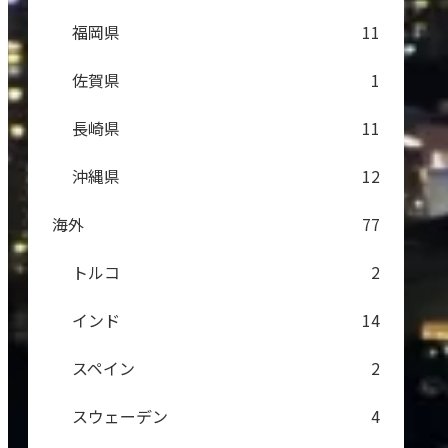
福岡県
11
佐賀県
1
長崎県
11
沖縄県
12
海外
77
トルコ
2
インド
14
スペイン
2
スウェーデン
4