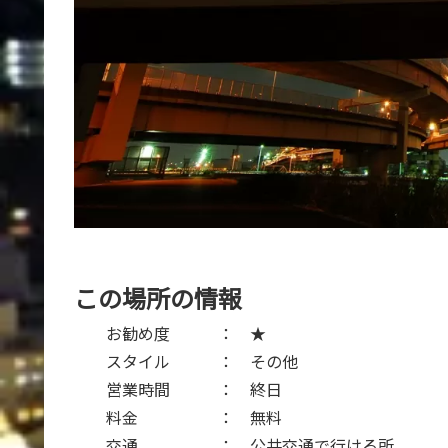
この場所の情報
お勧め度 ： ★
スタイル ： その他
営業時間 ： 終日
料金 ： 無料
交通 ： 公共交通で行ける所