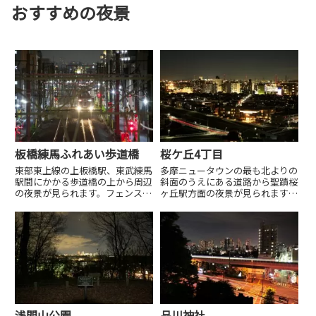
おすすめの夜景
板橋練馬ふれあい歩道橋
桜ケ丘4丁目
東部東上線の上板橋駅、東武練馬
多摩ニュータウンの最も北よりの
駅間にかかる歩道橋の上から周辺
斜面のうえにある道路から聖蹟桜
の夜景が見られます。フェンスが
ヶ丘駅方面の夜景が見られます。
あるため撮影には不向きです。合
この道の両端から夜景が見られま
わせて歩道橋下にある”電車の見
す。
える公園”ものんびりできておす
すめです。
浅間山公園
品川神社