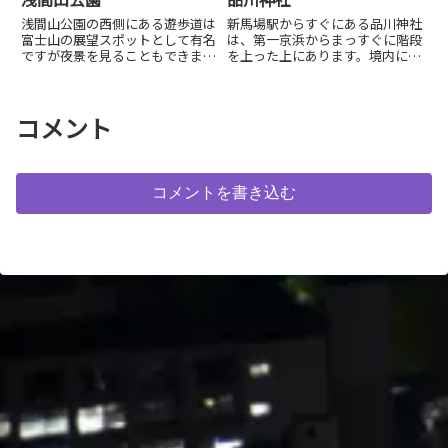
浅間山公園の西側にある遊歩道は
新馬場駅からすぐにある品川神社
富士山の展望スポットとして有名
は、第一京浜からまっすぐに階段
ですが夜景を見ることもできま
を上った上にあります。境内にあ
す。2，3分暗い遊歩道を歩く必要
る富士山に登る際は足元に気をつ
があり懐中電灯必須です。新小金
けてください。
井街道を北に5分ほど歩いたとこ
ろにコインパーキング...
コメント
コメントを書き込む