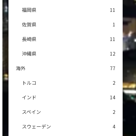
福岡県
11
佐賀県
1
長崎県
11
沖縄県
12
海外
77
トルコ
2
インド
14
スペイン
2
スウェーデン
4