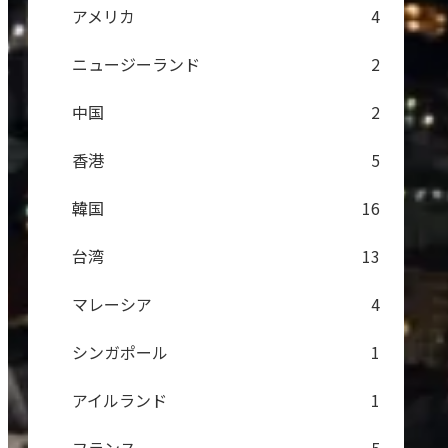
アメリカ
4
ニュージーランド
2
中国
2
香港
5
韓国
16
台湾
13
マレーシア
4
シンガポール
1
アイルランド
1