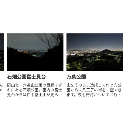
石畑公園富士見台
万葉公園
央
野山北・六道山公園の西野はず
山をそのまま造成して作った公
テ
れにある石畑公園。園内の富士
園からは八王子の街を一望でき
と
見台からは日中富士山が見ら
ます。夜も街灯がついており怖
れ、夜には福生市、東村山市の
さはありません。なお周辺に駐
夜景が見られます。視野は狭い
車場がなく注意が必要です。
です。