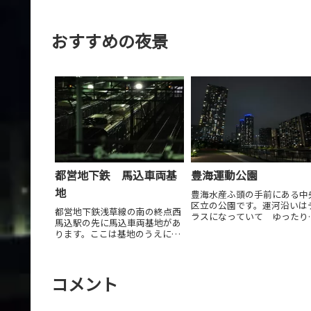
おすすめの夜景
都営地下鉄 馬込車両基
豊海運動公園
地
豊海水産ふ頭の手前にある中
区立の公園です。運河沿いは
都営地下鉄浅草線の南の終点西
ラスになっていて ゆったり
馬込駅の先に馬込車両基地があ
過ごせそうです。
ります。ここは基地のうえに歩
道橋があり朝夜は多くの車両が
出入りする様子が見えます。
コメント