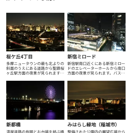
桜ケ丘4丁目
新宿ミロード
多摩ニュータウンの最も北よりの
新宿駅南口近くにある新宿ミロー
斜面のうえにある道路から聖蹟桜
ドのエレベーターホールから南口
ヶ丘駅方面の夜景が見られます。
方面の夜景が見られます。バスタ
この道の両端から夜景が見られま
新宿やドコモタワー方面が見えま
す。
す。
新都橋
みはらし緑地（稲城市）
湾岸道路の有明とお台場を結ぶ橋
整備された公園内の展望広場から