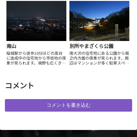
南山
別所やまざくら公園
稲城駅から徒歩10分ほどの高台
南大沢の住宅地にある公園から堀
に造成中の住宅地から市街地の夜
之内方面の夜景が見られます。周
景が見られます。視野も広くきれ
辺はマンションが多く駐車スペー
いな夜景ですが、造成中のためや
スがありませんので注意が必要で
がて見られなくなるかもしれませ
す。
ん。
コメント
コメントを書き込む