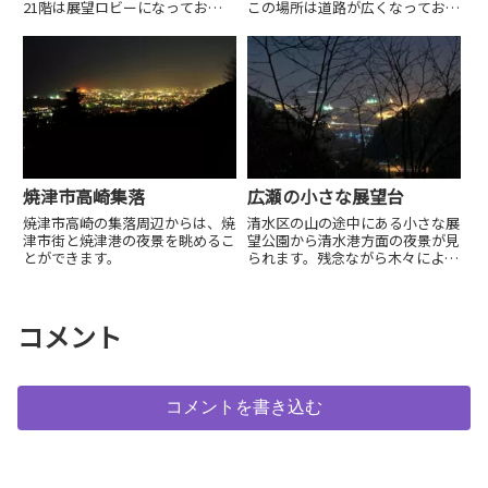
この場所は道路が広くなってお
21階は展望ロビーになっており
り、車に乗ったまま夜景を鑑賞す
夜8時まで無料開放されていま
ることができます。
す。静岡市内の夜景を一望できま
す。
焼津市高崎集落
広瀬の小さな展望台
焼津市高崎の集落周辺からは、焼
清水区の山の途中にある小さな展
津市街と焼津港の夜景を眺めるこ
望公園から清水港方面の夜景が見
とができます。
られます。残念ながら木々により
視界は良くありませんが、清水港
周辺の工場が見られます。
コメント
コメントを書き込む