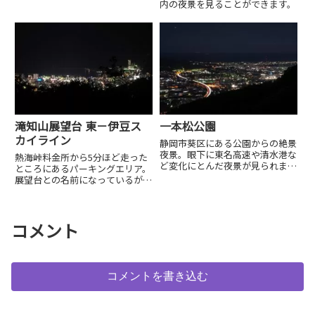
で散歩していても気持ちの良い公
内の夜景を見ることができます。
園です。
滝知山展望台 東－伊豆ス
一本松公園
カイライン
静岡市葵区にある公園からの絶景
夜景。眼下に東名高速や清水港な
熱海峠料金所から5分ほど走った
ど変化にとんだ夜景が見られま
ところにあるパーキングエリア。
す。アクセスは竜爪街道（県道
展望台との名前になっているが駐
201号線）から山に入り対向困難
車場のみです。熱海方面の夜景が
な道を登ります。運転に不慣れな
見られます。
方は十分ご注意ください...
コメント
コメントを書き込む