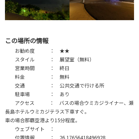
この場所の情報
お勧め度 ： ★★
スタイル ： 展望室（無料）
営業時間 ： 終日
料金 ： 無料
交通 ： 公共交通で行ける所
駐車場 ： あり
アクセス ： バスの場合ウミカジライナー、瀬
長島ホテルウミカジテラス下車すぐ。
車の場合那覇空港より15分程度。
ウェブサイト ：
位置情報 ： 26.17656418496928,