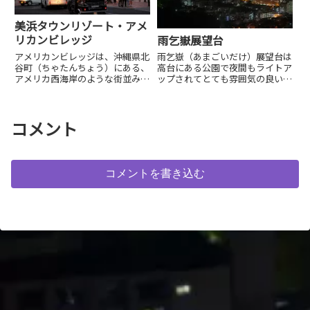
美浜タウンリゾート・アメ
リカンビレッジ
雨乞嶽展望台
アメリカンビレッジは、沖縄県北
雨乞嶽（あまごいだけ）展望台は
谷町（ちゃたんちょう）にある、
高台にある公園で夜間もライトア
アメリカ西海岸のような街並みを
ップされてとても雰囲気の良いと
再現した複合型リゾートタウン
ころです。多くの人でにぎわって
で、ショッピング、グルメ、エン
います。道路は狭く、対向できな
ターテイメントが楽しめる人気観
いため運転に自信のない方は、徒
光スポットです。夜には...
歩で訪れることをお勧...
コメント
コメントを書き込む