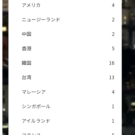
アメリカ
4
ニュージーランド
2
中国
2
香港
5
韓国
16
台湾
13
マレーシア
4
シンガポール
1
アイルランド
1