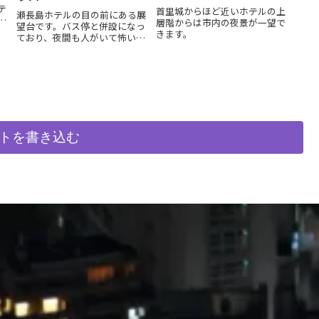
テ
首里城からほど近いホテルの上
瀬長島ホテルの目の前にある展
夜
層階からは市内の夜景が一望で
望台です。バス停と併設になっ
きます。
ており、夜間も人がいて怖い感
じはありません。
トを書き込む