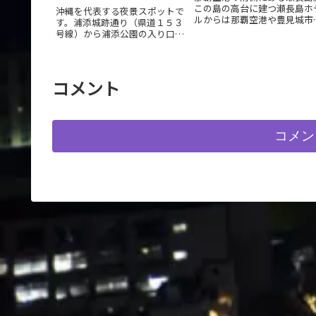
この島の高台に建つ瀬長島ホ
沖縄を代表する夜景スポットで
ルからは那覇空港や豊見城市
す。浦添城跡通り（県道１５３
景が見られます。
号線）から浦添公園の入り口を
進むと展望台のすぐそばまで車
で行くことができます。ここか
らの眺望は浦添市、宜野湾市が
見られます。
コメント
コメン