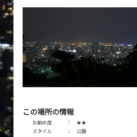
この場所の情報
お勧め度 ： ★★
スタイル ： 公園