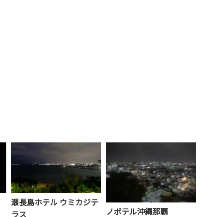
瀬長島ホテル ウミカジテ
ノボテル沖縄那覇
ラス
。