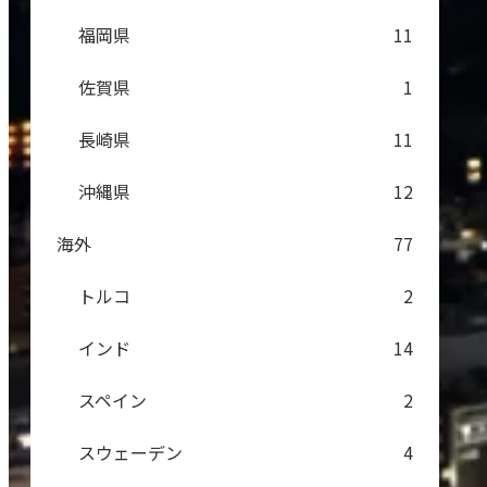
福岡県
11
佐賀県
1
長崎県
11
沖縄県
12
海外
77
トルコ
2
インド
14
スペイン
2
スウェーデン
4