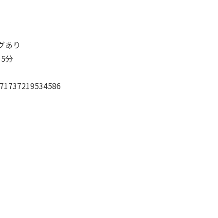
グあり
5分
737219534586