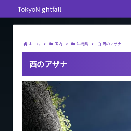
TokyoNightfall
ホーム
国内
沖縄県
西のアザナ
西のアザナ