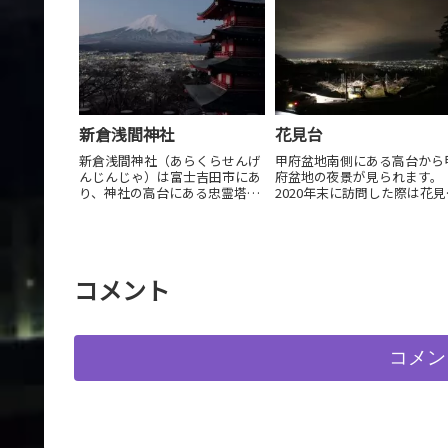
新倉浅間神社
花見台
新倉浅間神社（あらくらせんげ
甲府盆地南側にある高台から
んじんじゃ）は富士吉田市にあ
府盆地の夜景が見られます。
り、神社の高台にある忠霊塔の
2020年末に訪問した際は花見
裏手からは富士山をバックに夜
（櫓）は工事中でした。
景が見られます。忠霊塔までは
社殿から5分ほどまっすぐな階
段を登ります。
コメント
コメン