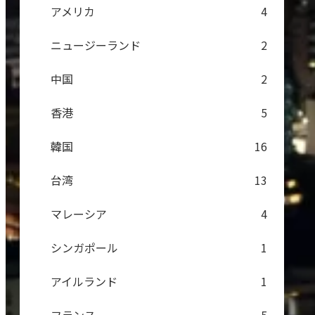
アメリカ
4
ニュージーランド
2
中国
2
香港
5
韓国
16
台湾
13
マレーシア
4
シンガポール
1
アイルランド
1