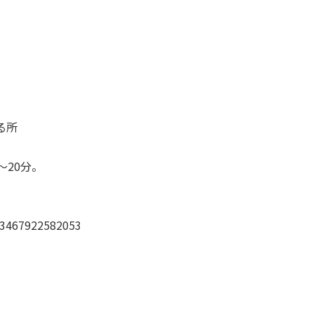
る所
20分。
67922582053