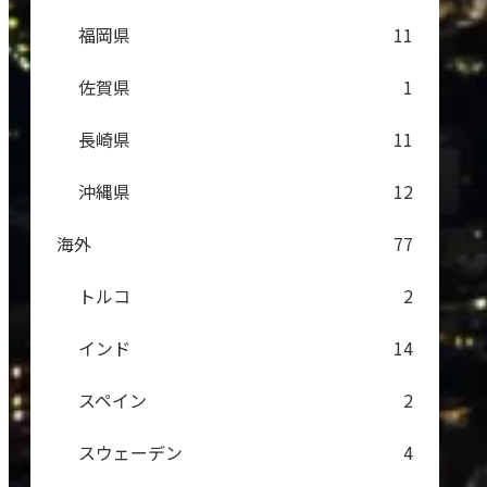
福岡県
11
佐賀県
1
長崎県
11
沖縄県
12
海外
77
トルコ
2
インド
14
スペイン
2
スウェーデン
4