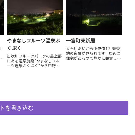
やまなしフルーツ温泉ぷ
一宮町東新居
くぷく
甲
大石川沿いから中央道と甲府盆
地の夜景が見られます。周辺は
笛吹川フルーツパークの最上部
台
住宅があるので静かに観賞しま
にある温泉施設”やまなしフル
しょう。
ーツ温泉ぷくぷく”から甲府盆
地の夜景が見られます。駐車場
からは撮影も可能です。
トを書き込む