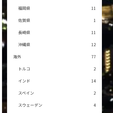
福岡県
11
佐賀県
1
長崎県
11
沖縄県
12
海外
77
トルコ
2
インド
14
スペイン
2
スウェーデン
4