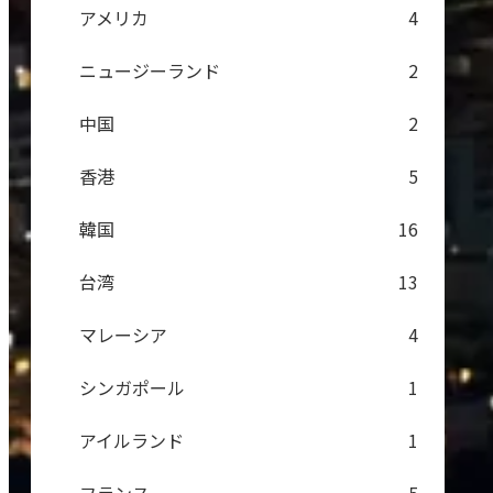
アメリカ
4
ニュージーランド
2
中国
2
香港
5
韓国
16
台湾
13
マレーシア
4
シンガポール
1
アイルランド
1