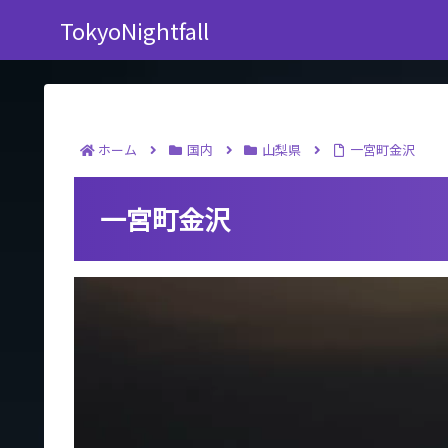
TokyoNightfall
ホーム
国内
山梨県
一宮町金沢
一宮町金沢