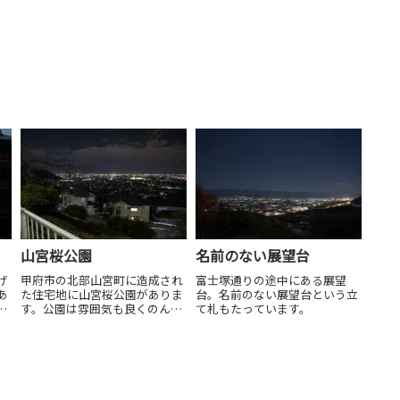
山宮桜公園
名前のない展望台
げ
甲府市の北部山宮町に造成され
富士塚通りの途中にある展望
あ
た住宅地に山宮桜公園がありま
台。名前のない展望台という立
の
す。公園は雰囲気も良くのんび
て札もたっています。
夜
りと夜景を見るのに良さそうで
は
す。
階