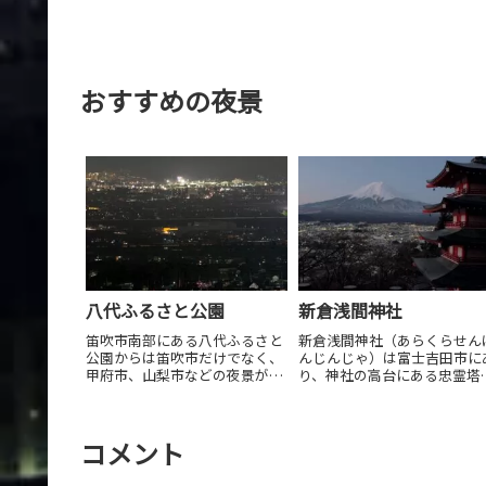
おすすめの夜景
八代ふるさと公園
新倉浅間神社
笛吹市南部にある八代ふるさと
新倉浅間神社（あらくらせん
公園からは笛吹市だけでなく、
んじんじゃ）は富士吉田市に
甲府市、山梨市などの夜景が見
り、神社の高台にある忠霊塔
られます。講演は広いのです
裏手からは富士山をバックに
が、公園南部のみやさか道沿い
景が見られます。忠霊塔まで
にある駐車場に車を止め整備さ
社殿から5分ほどまっすぐな
れた岡銚子塚古墳の上からｈ視
段を登ります。
コメント
界の広...