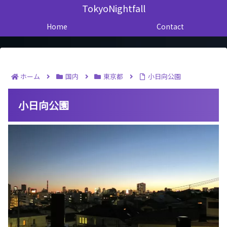
TokyoNightfall
Home
Contact
ホーム
国内
東京都
小日向公園
小日向公園