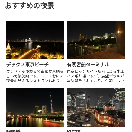
おすすめの夜景
デックス東京ビーチ
有明客船ターミナル
ウッドデッキからの夜景が素晴ら
東京ビックサイト駅前にある水上
しい商業施設です。５、６階には
バス乗り場ですが、展望デッキが
夜景の見えるレストランもありま
常時開放されており、有明、お台
す。
場の夜景が見られます。
駒形橋
KITTE