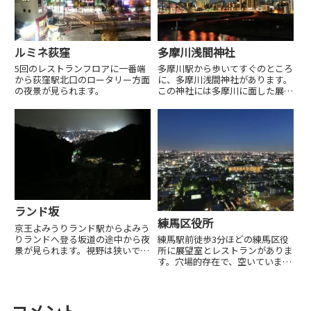
ルミネ荻窪
多摩川浅間神社
5回のレストランフロアに一番端
多摩川駅から歩いてすぐのところ
から荻窪駅北口のロータリー方面
に、多摩川浅間神社があります。
の夜景が見られます。
この神社には多摩川に面した展望
台があり、多摩川越しに新丸子、
武蔵小杉の夜景を見ることができ
ます。
ランド坂
練馬区役所
京王よみうりランド駅からよみう
りランドへ登る坂道の途中から夜
練馬駅前徒歩3分ほどの練馬区役
景が見られます。視野は狭いです
所に展望室とレストランがありま
が、稲城市の夜景が見られます。
す。穴場的存在で、空いていま
す。