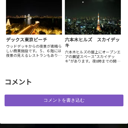
デックス東京ビーチ
六本木ヒルズ スカイデッ
キ
ウッドデッキからの夜景が素晴ら
しい商業施設です。５、６階には
六本木ヒルズの屋上にオープンエ
夜景の見えるレストランもありま
アの展望スペース”スカイデッ
す。
キ”があります。夜8時までの開場
となります。天候により閉鎖され
ることがあるほか、場内にはカメ
ラ、携帯電話以外の持ち込みは禁
止されています。強風...
コメント
コメントを書き込む