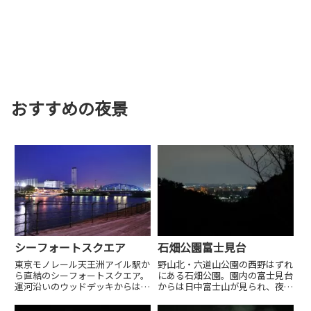
おすすめの夜景
シーフォートスクエア
石畑公園富士見台
東京モノレール天王洲アイル駅か
野山北・六道山公園の西野はずれ
ら直結のシーフォートスクエア。
にある石畑公園。園内の富士見台
運河沿いのウッドデッキからは雰
からは日中富士山が見られ、夜に
囲気のよい夜景が楽しめます。
は福生市、東村山市の夜景が見ら
れます。視野は狭いです。