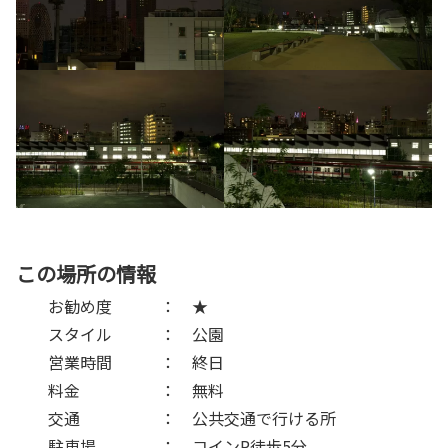
この場所の情報
お勧め度 ： ★
スタイル ： 公園
営業時間 ： 終日
料金 ： 無料
交通 ： 公共交通で行ける所
駐車場 ： コインP徒歩5分