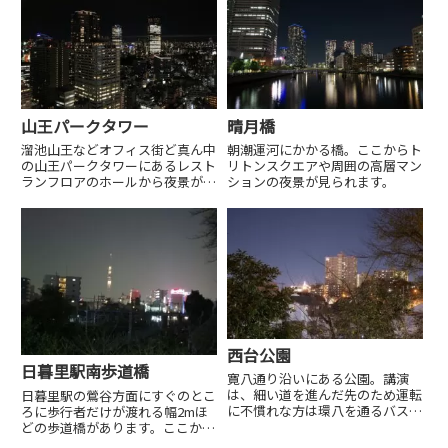
山王パークタワー
晴月橋
溜池山王などオフィス街ど真ん中
朝潮運河にかかる橋。ここからト
の山王パークタワーにあるレスト
リトンスクエアや周囲の高層マン
ランフロアのホールから夜景が見
ションの夜景が見られます。
られます。
西台公園
日暮里駅南歩道橋
寛八通り沿いにある公園。講演
は、細い道を進んだ先のため運転
日暮里駅の鶯谷方面にすぐのとこ
に不慣れな方は環八を通るバスで
ろに歩行者だけが渡れる幅2mほ
西台公園バス停からのアクセスを
どの歩道橋があります。ここから
お勧めします。
は日暮里駅前の高層マンション群