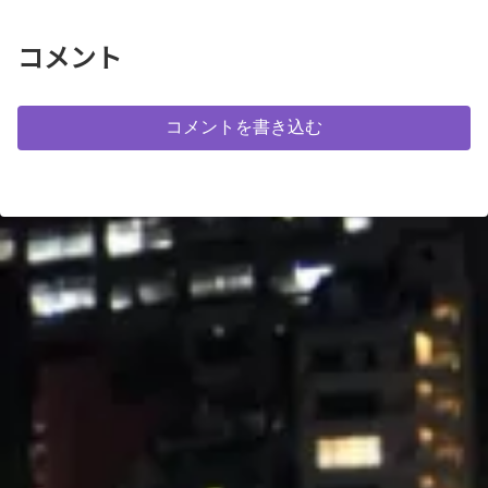
やスカイツリー、行き交う電車を
見られます。なお、歩道橋の正式
な名称は確認中で正し...
コメント
コメントを書き込む