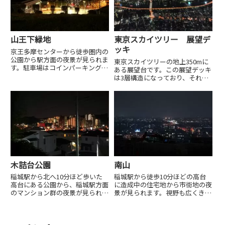
山王下緑地
東京スカイツリー 展望デ
ッキ
京王多摩センターから徒歩圏内の
公園から駅方面の夜景が見られま
東京スカイツリーの地上350mに
す。駐車場はコインパーキングが
ある展望台です。この展望デッキ
徒歩3分程度のところにありま
は3層構造になっており、それぞ
す。
れの高さにちなんで、フロア
350、フロア345、フロア340とな
っています。夜景の鑑賞はエレベ
ーターで登った...
木詰台公園
南山
稲城駅から北へ10分ほど歩いた
稲城駅から徒歩10分ほどの高台
高台にある公園から、稲城駅方面
に造成中の住宅地から市街地の夜
のマンション群の夜景が見られま
景が見られます。視野も広くきれ
す。
いな夜景ですが、造成中のためや
がて見られなくなるかもしれませ
ん。