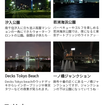
若洲海浜公園
汐入公園
バーベキューやゴルフを楽しめる
南千住汐入に立ち並ぶ高層マンシ
若洲海浜公園では、夜になると東
ョンの一角にできたウォーターフ
京ゲートブリッジのライトアップ
ロントの公園。昼間は子供たちで
や東京湾越しに東京の街を見るこ
賑わうこの公園も夜になるとマラ
とができます。
ソンや犬の散歩をする人がまばら
にいる程度です。
Decks Tokyo Beach
一ノ橋ジャンクション
Decks Tokyo beachのウッドデッ
麻布十番の近くにある一ノ橋ジャ
キからレインボーブリッジや東京
ンクションですが、ジャンクショ
タワーなどの夜景が見られます。
ンの下は公園になっていてうねる
高速道路を眺められます。ジャン
クションマニア垂涎のスポットで
す。