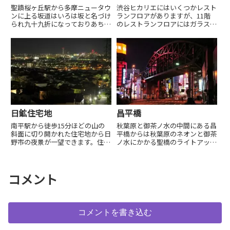
聖蹟桜ヶ丘駅から多摩ニュータウ
渋谷ヒカリエにはいくつかレスト
ンに上る坂道はいろは坂と名づけ
ランフロアがありますが、11階
られ九十九折になっておりあちこ
のレストランフロアにはガラス張
ちから夜景が見られます。駅から
りのゾーンがあり渋谷駅方面の夜
坂の上までバスも頻繁に通ってお
景が見られます。
り手軽に訪問できるスポットで
す。付近に駐車場はあり...
日鉱住宅地
昌平橋
南平駅から徒歩15分ほどの山の
秋葉原と御茶ノ水の中間にある昌
斜面に切り開かれた住宅地から日
平橋からは秋葉原のネオンと御茶
野市の夜景が一望できます。住宅
ノ水にかかる聖橋のライトアップ
地ですので、観賞はマナーを守る
を見られます。
ようにしましょう。
コメント
コメントを書き込む