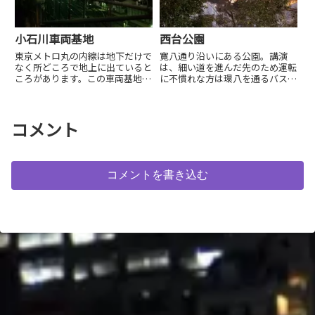
小石川車両基地
西台公園
東京メトロ丸の内線は地下だけで
寛八通り沿いにある公園。講演
なく所どころで地上に出ていると
は、細い道を進んだ先のため運転
ころがあります。この車両基地も
に不慣れな方は環八を通るバスで
地上に出ており谷の合間にありま
西台公園バス停からのアクセスを
す。そのため線路上に架かる橋か
お勧めします。
ら車両基地とその向こうの高層ビ
ル群を見ることができ...
コメント
コメントを書き込む