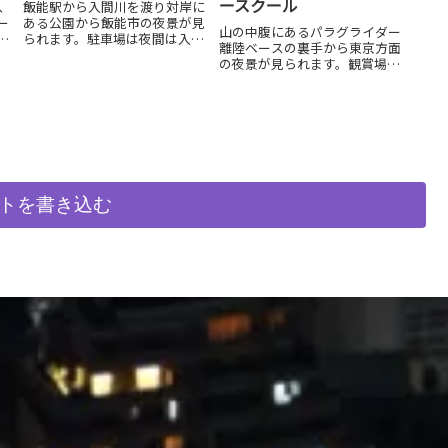
ースクール
、
飯能駅から入間川を渡り対岸に
ー
ある公園から飯能市の夜景が見
山の中腹にあるパラグライダー
き
られます。駐車場は夜間は入れ
離陸ベースの裏手から東京方面
ア
ませんのでご注意を。
の夜景が見られます。観賞場所
坂
は県道172号を白石峠方向へ昇
ま
りパラグライダースクールの裏
手の駐車スペースです。数台の
駐車スペースがあります。な
お、...
トを書き込む