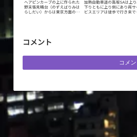
ヘアピンカーブの上に作られた
加熱自動車道の高坂SAは上り
野末張見晴台（のずえばりみは
下りともに上り側にあり両サ
らしだい）からは東京方面の夜
ビスエリアは徒歩で行き来で
景が見られます。駐車場はヘア
ます。下り側のサーブすエリ
ピンカーブのカーブ外側にあり
が高い場所にあり、そこから
ます。
戸、川越方面の夜景が見られ
す。
コメント
コメン