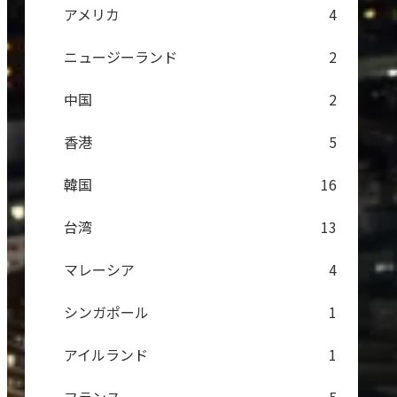
アメリカ
4
ニュージーランド
2
中国
2
香港
5
韓国
16
台湾
13
マレーシア
4
シンガポール
1
アイルランド
1