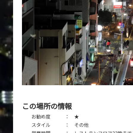
この場所の情報
お勧め度 ： ★
スタイル ： その他
営業時間 ： レストランフロア22時まで