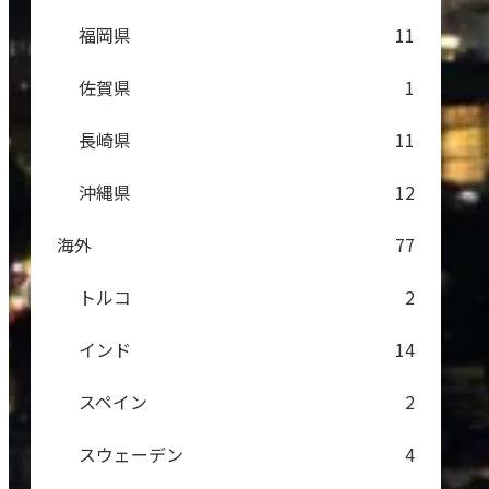
福岡県
11
佐賀県
1
長崎県
11
沖縄県
12
海外
77
トルコ
2
インド
14
スペイン
2
スウェーデン
4