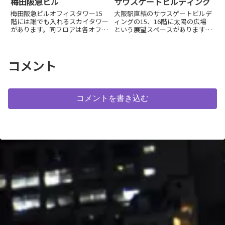
梅田阪急ビル
サウスゲートビルディング
梅田阪急ビルオフィスタワー15
大阪駅直結のサウスゲートビルデ
階には誰でも入れるスカイタワー
ィングの15、16階に太陽の広場
があります。同フロアは各オフィ
という展望スペースがあります。
スへのエレベーター乗換のエント
夜遅くまで解放されているので、
ランスのようになっており、タリ
食事の後にも気軽によれて嬉しい
ーズコーヒーがあります。高度は
スポットですね。
あまりありませんが、...
コメント
コメントを書き込む