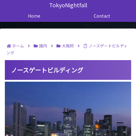
TokyoNightfall
Home
Contact
ホーム
国内
大阪府
ノースゲートビルディ
ング
ノースゲートビルディング