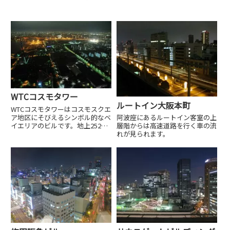
WTCコスモタワー
ルートイン大阪本町
WTCコスモタワーはコスモスクエ
ア地区にそびえるシンボル的なベ
阿波座にあるルートイン客室の上
イエリアのビルです。地上252m
層階からは高速道路を行く車の流
からみる360°パノラマの夜景は
れが見られます。
格別です。