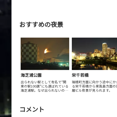
おすすめの夜景
海芝浦公園
栄千若橋
出られない駅として有名で”関
瑞穂町方面に向かう途中にか
東の駅100選”にも選ばれている
る栄千若橋から東高島方面の
海芝浦駅。なぜ出られないのか
層ビル夜景が見られます。
というと、改札の外は東芝の敷
地、社員でないと出られないの
です。
コメント