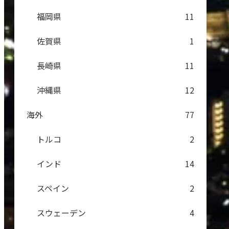
福岡県
11
佐賀県
1
長崎県
11
沖縄県
12
海外
77
トルコ
2
インド
14
スペイン
2
スウェーデン
4