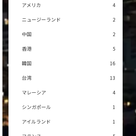
アメリカ
4
ニュージーランド
2
中国
2
香港
5
韓国
16
台湾
13
マレーシア
4
シンガポール
1
アイルランド
1