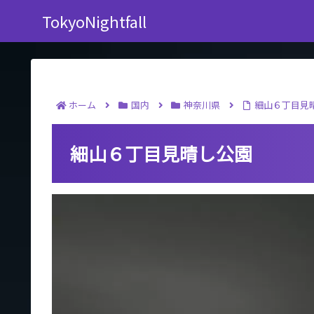
TokyoNightfall
ホーム
国内
神奈川県
細山６丁目見
細山６丁目見晴し公園