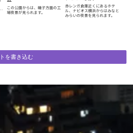
物
赤レンガ倉庫近くにあるホテ
この公園からは、磯子方面の工
見
ル、ナビオス横浜からはみなと
場夜景が見られます。
お
みらいの夜景を見られます。
た
ン
を
トを書き込む