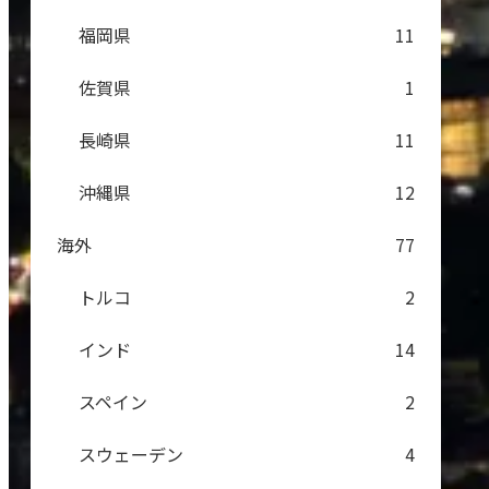
福岡県
11
佐賀県
1
長崎県
11
沖縄県
12
海外
77
トルコ
2
インド
14
スペイン
2
スウェーデン
4