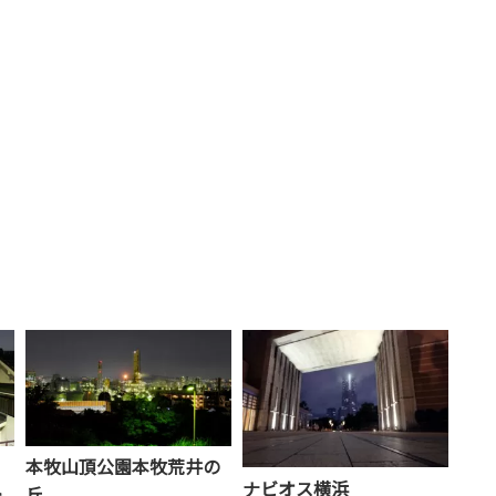
本牧山頂公園本牧荒井の
ナビオス横浜
丘