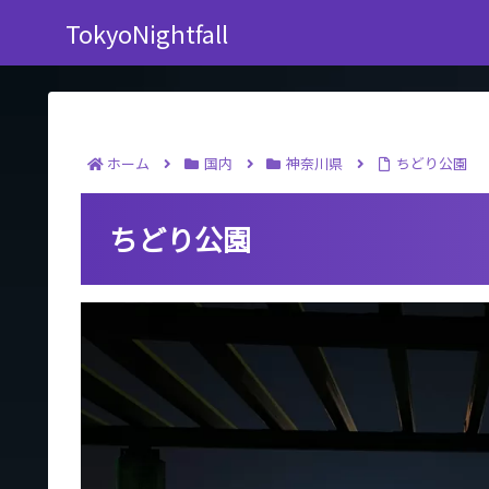
TokyoNightfall
ホーム
国内
神奈川県
ちどり公園
ちどり公園