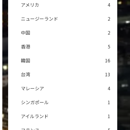
アメリカ
4
ニュージーランド
2
中国
2
香港
5
韓国
16
台湾
13
マレーシア
4
シンガポール
1
アイルランド
1