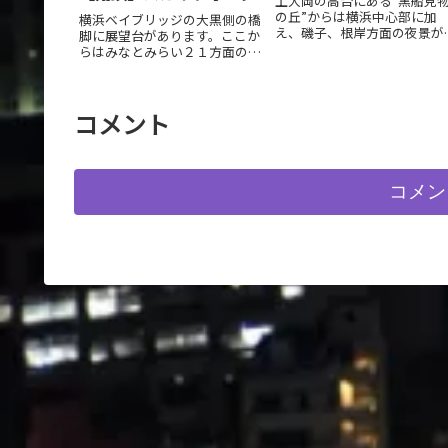
上大岡の高台にある”黒船見
の丘”からは横浜中心部に加
横浜ベイブリッジの大黒側の橋
え、磯子、根岸方面の夜景が
脚に展望台があります。ここか
られます。周囲は住宅地でな
らはみなとみらい２１方面の夜
かつアクセスが細い道となる
景が楽しめます。
め、あらかじめコインパーキ
グに駐車の上訪問されること
お勧め...
コメント
コメン