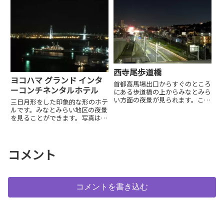
で横浜観光の際には便利です。
西寺尾歩道橋
ヨコハマ グランド インタ
首都高馬場出口からすぐのところ
ーコンチネンタルホテル
にある歩道橋の上からみなとみら
い方面の夜景が見られます。この
三日月形をした印象的な形のホテ
歩道橋、ちょっと変わった歩道橋
ルです。みなとみらい地区の夜景
で、車道が弧を描く坂道を短縮す
を見ることができます。写真はホ
るために作られています。道や線
テルの先端にあるハーバースイー
路をまたぐ歩道橋とは...
トルームからのものです。
コメント
コメントを書き込む