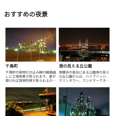
おすすめの夜景
千鳥町
港の見える丘公園
千鳥町の貨物引き込み線の線路越
港横浜の高台にある公園港の見え
しに工場夜景が見られます。運が
る丘公園からは、ベイブリッジ、
良ければ貨物列車が見られるかも
マリンタワー、ランドマークタワ
しれませんね。
ーなど横浜のベイサイドの夜景を
眺めることができます。