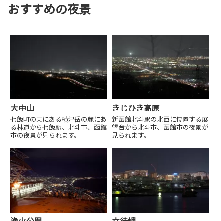
おすすめの夜景
大中山
きじひき高原
七飯町の東にある横津岳の麓にあ
新函館北斗駅の北西に位置する展
る林道から七飯駅、北斗市、函館
望台から北斗市、函館市の夜景が
市の夜景が見られます。
見られます。
漁火公園
立待岬