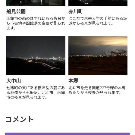
船見公園
赤川町
函館市の西のはずれにある高台か
はこだて未来大学の手前にある坂
ら市街地や函館港の夜景が見られ
道から夜景が見られます。
ます。
大中山
本郷
七飯町の東にある横津岳の麓にあ
北斗市を走る国道227号線の本郷
る林道から七飯駅、北斗市、函館
あたりから夜景が見られます。
市の夜景が見られます。
コメント