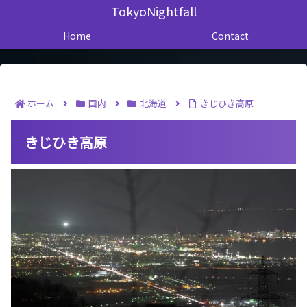
TokyoNightfall
Home
Contact
ホーム
国内
北海道
きじひき高原
きじひき高原