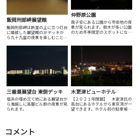
仲野原公園
飯岡刑部岬展望館
南子安にある公園から市街地の夜
景が見られます。樹木が多い公園
飯岡刑部岬は断崖の上に立つ灯台
のため冬季限定のスポットになり
に隣接した展望館の3Fデッキか
ます。
ら九十九里の夜景を楽しむことが
できます。
三番瀬展望台 東側デッキ
木更津ビューホテル
塩浜の埋め立て地にある展望台か
【２０２１年閉鎖】 木更津氏の
ら海越しに高層ビル群の夜景が見
高台にあるホテルから東京湾が一
られます。
望できます。ホテル前の駐車場か
らも夜景が見られます。
コメント