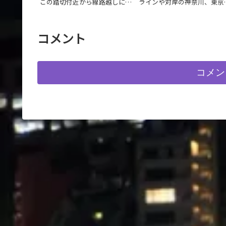
この踏切付近から線路越しに
ラインや対岸の神奈川、東京
MORESCOの工場プラントが見
夜景が見られます。部屋割り
られます。
よっては、反対側のロケーシ
ンになると思います。予約の
に確認することをお勧めしま
コメント
す。
コメン