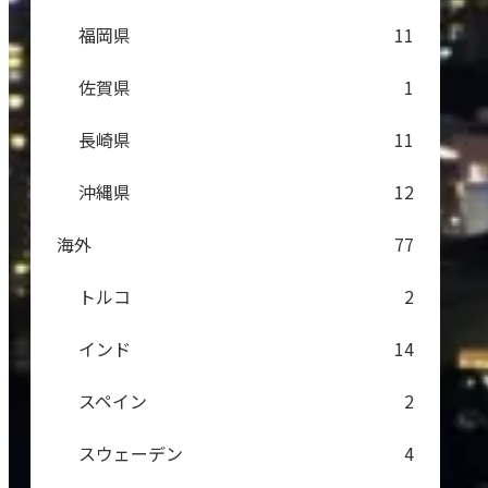
福岡県
11
佐賀県
1
長崎県
11
沖縄県
12
海外
77
トルコ
2
インド
14
スペイン
2
スウェーデン
4