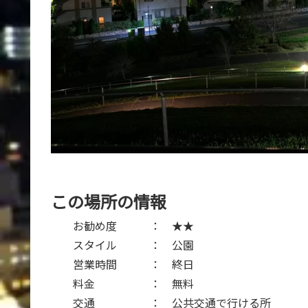
この場所の情報
お勧め度 ： ★★
スタイル ： 公園
営業時間 ： 終日
料金 ： 無料
交通 ： 公共交通で行ける所