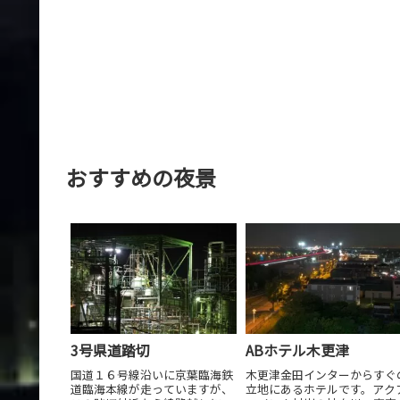
おすすめの夜景
3号県道踏切
ABホテル木更津
国道１６号線沿いに京葉臨海鉄
木更津金田インターからすぐ
道臨海本線が走っていますが、
立地にあるホテルです。アク