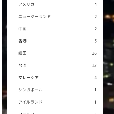
アメリカ
4
ニュージーランド
2
中国
2
香港
5
韓国
16
台湾
13
マレーシア
4
シンガポール
1
アイルランド
1