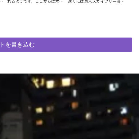
の
れるようです。ここからは木更
遠くには東京スカイツリー盛る
に
津の街や製鉄所などの工場夜
ことができます。
ョ
景、また自衛隊の格納庫などの
際
夜景が見られます。
トを書き込む