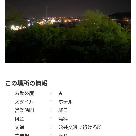
この場所の情報
お勧め度 ： ★
スタイル ： ホテル
営業時間 ： 終日
料金 ： 無料
交通 ： 公共交通で行ける所
駐車場 ： あり