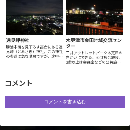
ます。
遠見岬神社
木更津市金田地域交流セン
ター
勝浦市街を見下ろす高台にある遠
見岬（とみさき）神社。この神社
三井アウトレットパーク木更津の
の参道は急な階段ですが、途中か
向かいにできた、公共複合施設。
ら夜景が見られます。夜間も行灯
2階以上は会議室などの公共施設
風の街灯が灯り安心して訪れるこ
になっており誰でも入れます。夜
とができます。
景はアウトレットを望む夜景で
す。
コメント
コメントを書き込む