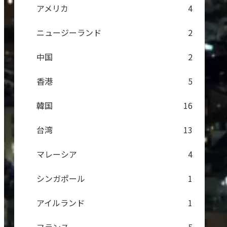
アメリカ
4
ニュージーランド
2
中国
2
香港
5
韓国
16
台湾
13
マレーシア
4
シンガポール
1
アイルランド
1