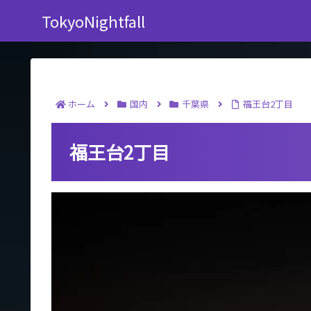
TokyoNightfall
ホーム
国内
千葉県
福王台2丁目
福王台2丁目