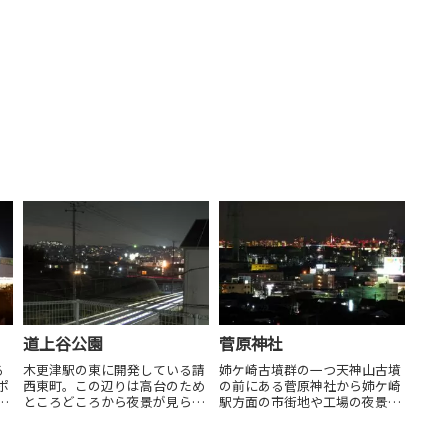
道上谷公園
菅原神社
る
木更津駅の東に開発している請
姉ケ崎古墳群の一つ天神山古墳
ポ
西東町。この辺りは高台のため
の前にある菅原神社から姉ケ崎
開
ところどころから夜景が見られ
駅方面の市街地や工場の夜景が
m
ます。この公園からは、矢那川
見られます。この神社は高台に
ら
をはさんだ向かいの清見台の夜
あるため階段を登り高さ50mほ