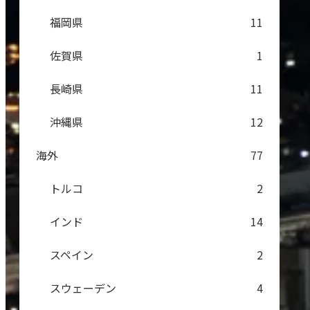
福岡県
11
佐賀県
1
長崎県
11
沖縄県
12
海外
77
トルコ
2
インド
14
スペイン
2
スウェーデン
4