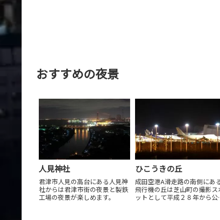
おすすめの夜景
人見神社
ひこうきの丘
君津市人見の高台にある人見神
成田空港A滑走路の南側にあ
社からは君津市街の夜景と製鉄
飛行機の丘は芝山町の撮影ス
工場の夜景が楽しめます。
ットとして平成２８年から公
されてます。滑走路まで600
と近く、飛行機の迫力を感じ