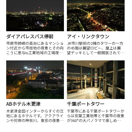
ダイアパレスバス停前
アイ・リンクタウン
市原市姉崎の高台にあるマンショ
JR市川駅前の2棟のタワーの一方
ン付近から市街地の夜景とその向
の45階は展望ロビー、屋上は展
こうに恵与Iu工業地域の工場夜景
望デッキとして一般開放されてい
が見られます。付近はマンション
ます。45階まではシースルーの直
が多く迷惑駐車にならないように
通エレベーターで昇れます。
十分注意してください。
ABホテル木更津
千葉ポートタワー
木更津金田インターからすぐの立
千葉市にある千葉ポートタワーか
地にあるホテルです。アクアライ
らは京葉工業地帯と千葉市の夜景
ンや対岸の神奈川、東京の夜景が
が360°の大パノラマで楽しめま
見られます。部屋割りによって
す。また、遠く東京湾越しに東京
は、反対側のロケーションになる
方面も見られ東京スカイツリーも