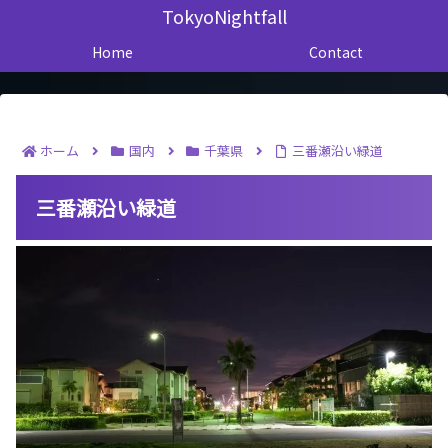
TokyoNightfall
Home
Contact
ホーム
国内
千葉県
三番瀬沿い緑道
三番瀬沿い緑道