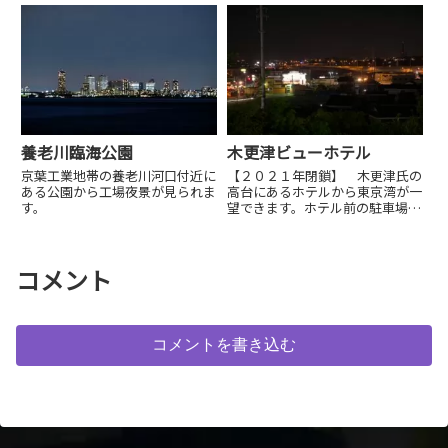
ーなど湾岸エリアの夜景が見られ
ます。
ます。一部関係者以外立ち入り禁
止の場所がありますの...
養老川臨海公園
木更津ビューホテル
京葉工業地帯の養老川河口付近に
【２０２１年閉鎖】 木更津氏の
ある公園から工場夜景が見られま
高台にあるホテルから東京湾が一
す。
望できます。ホテル前の駐車場か
らも夜景が見られます。
コメント
コメントを書き込む