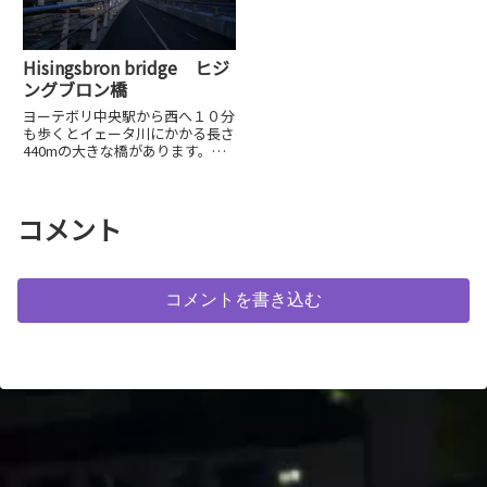
Hisingsbron bridge ヒジ
ングブロン橋
ヨーテボリ中央駅から西へ１０分
も歩くとイェータ川にかかる長さ
440mの大きな橋があります。こ
の橋は路面電車も通り多くの人が
行きかいます。橋の中央は高さも
かなりありヨーテボリの街を見渡
すことができます。
コメント
コメントを書き込む