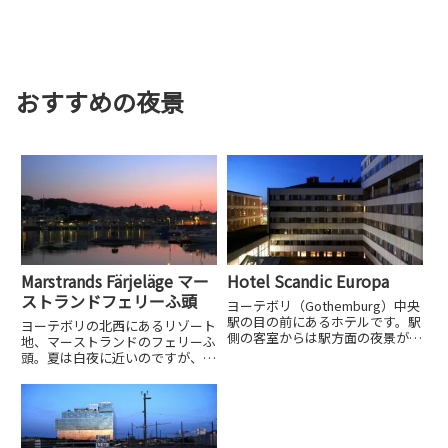
おすすめの夜景
Marstrands Färjeläge マー
Hotel Scandic Europa
ストランドフェリーふ頭
ヨーテボリ（Gothemburg）中央
駅の目の前にあるホテルです。駅
ヨーテボリの北西にあるリゾート
側の客室からは駅方面の夜景が見
地、マーストランドのフェリーふ
えます。ロケーション的には中央
頭。夏は白夜に近いのですが、夕
駅から徒歩１分と抜群のロケーシ
景も美しいです。
ョンです。今回の客室は残念なが
ら中庭に面し...