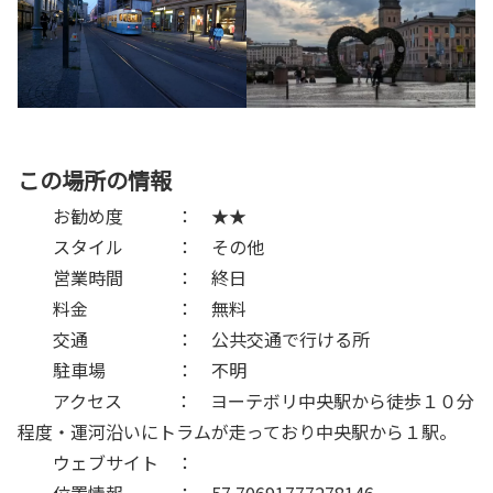
この場所の情報
お勧め度 ： ★★
スタイル ： その他
営業時間 ： 終日
料金 ： 無料
交通 ： 公共交通で行ける所
駐車場 ： 不明
アクセス ： ヨーテボリ中央駅から徒歩１０分
程度・運河沿いにトラムが走っており中央駅から１駅。
ウェブサイト ：
位置情報 ： 57.70691777278146,