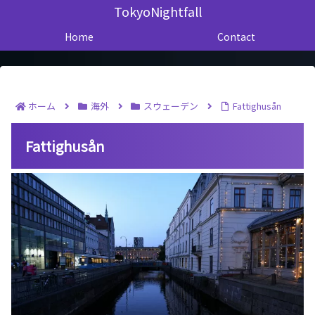
TokyoNightfall
Home
Contact
ホーム
海外
スウェーデン
Fattighusån
Fattighusån