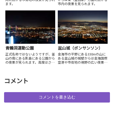
ます。
市内の夜景を見られます。
青鶴洞運動公園
盆山城（ボンサンソン）
正式名称ではないようですが、釜
金海市の平野にある330mの山に
山の南にある影島にある公園から
ある盆山城の城壁からは金海国際
の夜景が見られます。高度はさほ
空港や市街地の視野の広い夜景が
どありませんが、住宅街越えに海
見られます。なお、城壁の上は柵
峡やライトアップされた橋を見ら
がありませんので、転落には十分
れます。
注意してください。
コメント
コメントを書き込む