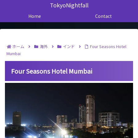
TokyoNightfall
Home
Contact
ホーム
海外
インド
Four Seasons Hotel
Mumbai
Four Seasons Hotel Mumbai