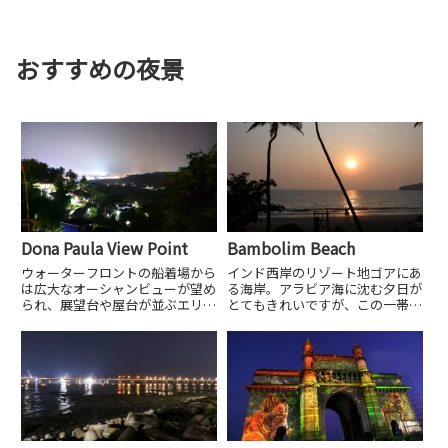
おすすめの夜景
Dona Paula View Point
Bambolim Beach
ウォーターフロントの船着場から
インド西岸のリゾート地ゴアにあ
は広大なオーシャンビューが望め
る海岸。アラビア海に沈む夕日が
られ、展望台や屋台が並ぶエリア
とてもきれいですが、この一帯に
もあります。対岸にはゴア（ダボ
はリゾートホテルが多くありとて
リム）国際空港方面の夜景が見ら
も雰囲気の良い場所です。
れます。