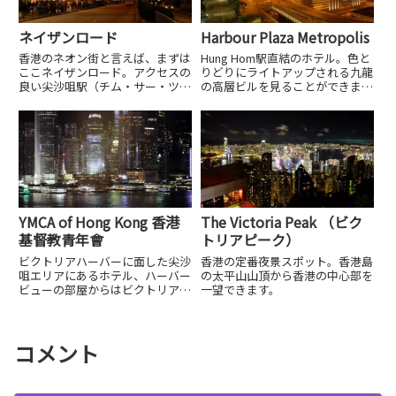
ネイザンロード
Harbour Plaza Metropolis
香港のネオン街と言えば、まずは
Hung Hom駅直結のホテル。色と
ここネイザンロード。アクセスの
りどりにライトアップされる九龍
良い尖沙咀駅（チム・サー・ツィ
の高層ビルを見ることができま
駅）から徒歩ですぐ。刺激的なネ
す。また、ハーバーサイドの客室
オンと街の活気に夜の眠らない街
からはビクトリアハーバーの夜景
を堪能できます。
も見られます。
YMCA of Hong Kong 香港
The Victoria Peak （ビク
基督教青年會
トリアピーク）
ビクトリアハーバーに面した尖沙
香港の定番夜景スポット。香港島
咀エリアにあるホテル、ハーバー
の太平山山頂から香港の中心部を
ビューの部屋からはビクトリアハ
一望できます。
ーバーの夜景が楽しめます。
コメント