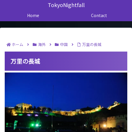
TokyoNightfall
Home
Contact
ホーム
海外
中国
万里の長城
万里の長城